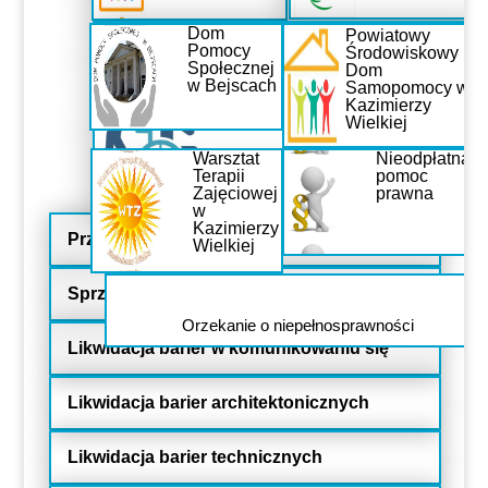
Osoby usamodzielniane
Dom
Powiatowy
Pomocy
Środowiskowy
Społecznej
Dom
w Bejscach
Samopomocy w
Kazimierzy
Osoby z niepełnosprawnością
Wielkiej
Warsztat
Nieodpłatna
Terapii
pomoc
Przeciwdziałanie przemocy domowej,
Zajęciowej
prawna
osoby w kryzysie
w
Kazimierzy
Przedmioty ortopedyczne
Wielkiej
Sprzęt rehabilitacyjny
Orzekanie o niepełnosprawności
Likwidacja barier w komunikowaniu się
Likwidacja barier architektonicznych
Likwidacja barier technicznych