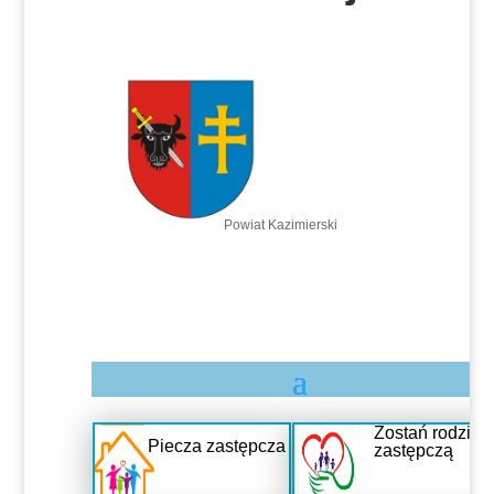
Powiat Kazimierski
Zostań rodziną
Piecza zastępcza
zastępczą