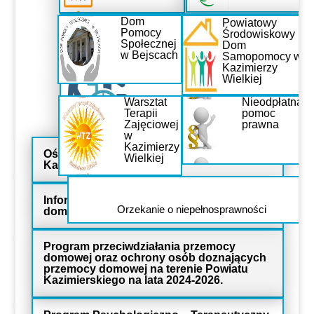
Osoby usamodzielniane
Dom
Powiatowy
Pomocy
Środowiskowy
Społecznej
Dom
w Bejscach
Samopomocy w
Kazimierzy
Osoby z niepełnosprawnością
Wielkiej
Warsztat
Nieodpłatna
Terapii
pomoc
Przeciwdziałanie przemocy domowej,
Zajęciowej
prawna
osoby w kryzysie
w
Kazimierzy
Ośrodek Interwencji Kryzysowej w
Wielkiej
Kazimierzy Wielkiej
Informator dla osób dotkniętych przemocą
Orzekanie o niepełnosprawności
domową
Program przeciwdziałania przemocy
domowej oraz ochrony osób doznających
przemocy domowej na terenie Powiatu
Kazimierskiego na lata 2024-2026.