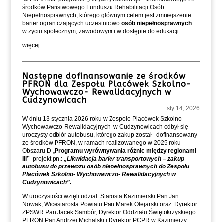
środków Państwowego Funduszu Rehabilitacji Osób
Niepełnosprawnych, którego głównym celem jest zmniejszenie
barier ograniczających uczestnictwo
osób niepełnosprawnych
w życiu społecznym, zawodowym i w dostępie do edukacji.
więcej
Następne dofinansowanie ze środków
PFRON dla Zespołu Placówek Szkolno-
Wychowawczo- Rewalidacyjnych w
Cudzynowicach
sty 14, 2026
W dniu 13 stycznia 2026 roku w Zespole Placówek Szkolno-
Wychowawczo-Rewalidacyjnych w Cudzynowicach odbył się
uroczysty odbiór autobusu, którego zakup został dofinansowany
ze środków PFRON, w ramach realizowanego w 2025 roku
Obszaru D „
Programu wyrównywania różnic między regionami
III”
projekt pn.:
,,Likwidacja barier transportowych – zakup
autobusu do przewozu osób niepełnosprawnych do Zespołu
Placówek Szkolno- Wychowawczo- Rewalidacyjnych w
Cudzynowicach”.
W uroczystości wzięli udział: Starosta Kazimierski Pan Jan
Nowak, Wicestarosta Powiatu Pan Marek Olejarski oraz Dyrektor
ZPSWR Pan Jacek Sambór, Dyrektor Oddziału Świętokrzyskiego
PFRON Pan Andrzej Michalski i Dyrektor PCPR w Kazimierzy