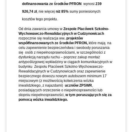
dofinansowania ze środków PFRON
wynosi
239
926,74 zł
, nie więcej
niż 85%
sumy poniesionych
kosztów tego projektu.
Od dnia zawarcia umowy w
Zespole Placówek Szkolno-
Wychowawczo-Rewalidacyjnych w Cudzynowicach
rozpocznie się realizacja ww
. projektów
współfinansowanych ze środków PFRON,
które mają na
celu zapewnienie bezpieczeństwa i swobody poruszania
się osób z niepełnosprawnościami, w szczególności z
dysfunkcją narządu ruchu – poprzez zakup montaż
antypoślizgowej wykładziny w ciągach komunikacyjnych w
budynku Zespołu Placówek Szkolno-Wychowawczo-
Rewalidacyjnych w Cudzynowicach oraz zapewnienie
bezpiecznego dowozu nowym autobusem minimum 17
miejscowym (z możliwością kotwiczenia wózka
inwalidzkiego, z najazdami)
uczniów ZPSWR
,
posiadających orzeczenie o niepełnosprawności lub
stopniu niepełnosprawności,
w tym poruszających się za
pomocą wózka inwalidzkiego.