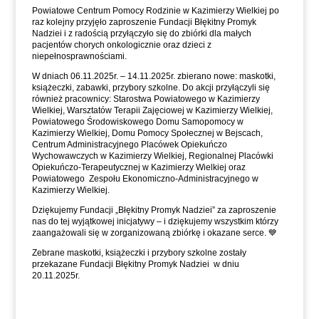
Powiatowe Centrum Pomocy Rodzinie w Kazimierzy Wielkiej po
raz kolejny przyjęło zaproszenie Fundacji Błękitny Promyk
Nadziei i z radością przyłączyło się do zbiórki dla małych
pacjentów chorych onkologicznie oraz dzieci z
niepełnosprawnościami.
W dniach 06.11.2025r. – 14.11.2025r. zbierano nowe: maskotki,
książeczki, zabawki, przybory szkolne. Do akcji przyłączyli się
również pracownicy: Starostwa Powiatowego w Kazimierzy
Wielkiej, Warsztatów Terapii Zajęciowej w Kazimierzy Wielkiej,
Powiatowego Środowiskowego Domu Samopomocy w
Kazimierzy Wielkiej, Domu Pomocy Społecznej w Bejscach,
Centrum Administracyjnego Placówek Opiekuńczo
Wychowawczych w Kazimierzy Wielkiej, Regionalnej Placówki
Opiekuńczo-Terapeutycznej w Kazimierzy Wielkiej oraz
Powiatowego Zespołu Ekonomiczno-Administracyjnego w
Kazimierzy Wielkiej.
Dziękujemy Fundacji „Błękitny Promyk Nadziei” za zaproszenie
nas do tej wyjątkowej inicjatywy – i dziękujemy wszystkim którzy
zaangażowali się w zorganizowaną zbiórkę i okazane serce. 💙
Zebrane maskotki, książeczki i przybory szkolne zostały
przekazane Fundacji Błękitny Promyk Nadziei w dniu
20.11.2025r.