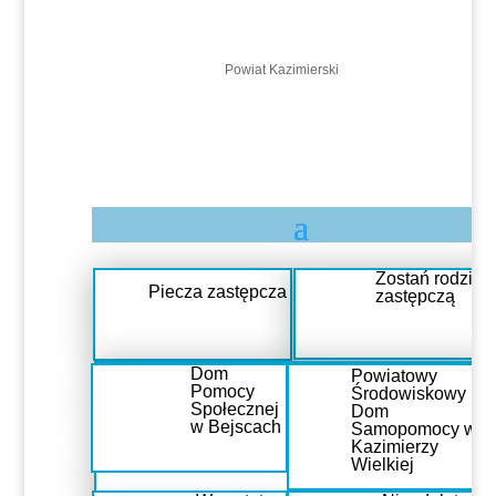
Powiat Kazimierski
Zostań rodziną
Piecza zastępcza
zastępczą
Osoby usamodzielniane
Dom
Powiatowy
Pomocy
Środowiskowy
Społecznej
Dom
w Bejscach
Samopomocy w
Kazimierzy
Osoby z niepełnosprawnością
Wielkiej