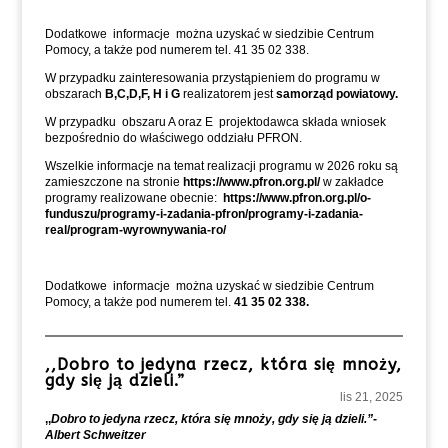
Dodatkowe informacje można uzyskać w siedzibie Centrum
Pomocy, a także pod numerem tel. 41 35 02 338.
W przypadku zainteresowania przystąpieniem do programu w
obszarach
B,C,D,F, H i G
realizatorem jest
samorząd powiatowy.
W przypadku obszaru A oraz E projektodawca składa wniosek
bezpośrednio do właściwego oddziału PFRON.
Wszelkie informacje na temat realizacji programu w 2026 roku są
zamieszczone na stronie
https://www.pfron.org.pl/
w zakładce
programy realizowane obecnie:
https://www.pfron.org.pl/o-
funduszu/programy-i-zadania-pfron/programy-i-zadania-
real/program-wyrownywania-ro/
Dodatkowe informacje można uzyskać w siedzibie Centrum
Pomocy, a także pod numerem tel.
41 35 02 338.
,,Dobro to jedyna rzecz, która się mnoży,
gdy się ją dzieli.”
lis 21, 2025
,,
Dobro to jedyna rzecz, która się mnoży, gdy się ją dzieli.”-
Albert Schweitzer