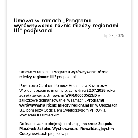
Umowa w ramach „Programu
wyrównywania różnic miedzy regionami
III” podpisana!
lip 23, 2025
Umowa w ramach
„Programu wyrównywania
różnic
miedzy regionami III”
podpisana!
Powiatowe Centrum Pomocy Rodzinie w Kazimierzy
Wielkiej uprzejmie informuje, że
w dniu 22.07.2025 roku
została zawarta
Umowa nr WRR/000335/13/D
o
zaliczkowe dofinansowanie w ramach
„Programu
wyrównywania różnic miedzy regionami III”
w Obszarach
B,D pomiędzy Oddziałem Świętokrzyskim PFRON a
Powiatem Kazimierskim.
Dofinansowanie obejmuje realizację
na rzecz Zespołu
Placówek Szkolno-Wychowawczo- Rewalidacyjnych w
Cudzynowicach
projektów pn.: