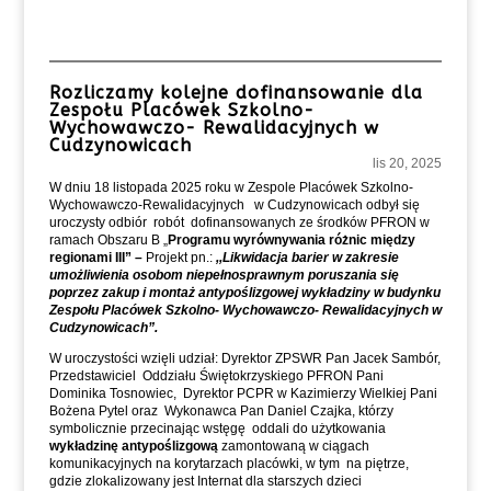
Rozliczamy kolejne dofinansowanie dla
Zespołu Placówek Szkolno-
Wychowawczo- Rewalidacyjnych w
Cudzynowicach
lis 20, 2025
W dniu 18 listopada 2025 roku w Zespole Placówek Szkolno-
Wychowawczo-Rewalidacyjnych w Cudzynowicach odbył się
uroczysty odbiór robót dofinansowanych ze środków PFRON w
ramach Obszaru B „
Programu wyrównywania różnic między
regionami III” –
Projekt pn.:
,,Likwidacja barier w zakresie
umożliwienia osobom niepełnosprawnym poruszania się
poprzez zakup i montaż antypoślizgowej wykładziny w budynku
Zespołu Placówek Szkolno- Wychowawczo- Rewalidacyjnych w
Cudzynowicach”.
W uroczystości wzięli udział: Dyrektor ZPSWR Pan Jacek Sambór,
Przedstawiciel Oddziału Świętokrzyskiego PFRON Pani
Dominika Tosnowiec, Dyrektor PCPR w Kazimierzy Wielkiej Pani
Bożena Pytel oraz Wykonawca Pan Daniel Czajka, którzy
symbolicznie przecinając wstęgę oddali do użytkowania
wykładzinę antypoślizgową
zamontowaną w ciągach
komunikacyjnych na korytarzach placówki, w tym na piętrze,
gdzie zlokalizowany jest Internat dla starszych dzieci