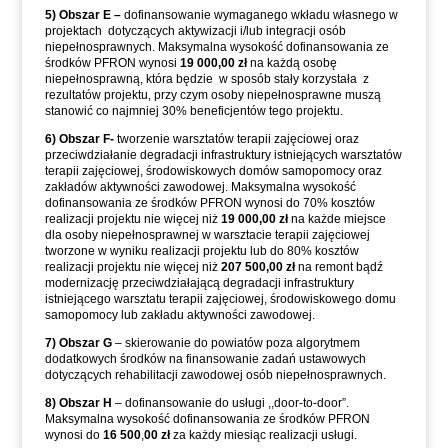
5)
Obszar E –
dofinansowanie wymaganego wkładu własnego w
projektach dotyczących aktywizacji i/lub integracji osób
niepełnosprawnych. Maksymalna wysokość dofinansowania ze
środków PFRON wynosi
19 000,00 zł
na każdą osobę
niepełnosprawną, która będzie w sposób stały korzystała z
rezultatów projektu, przy czym osoby niepełnosprawne muszą
stanowić co najmniej 30% beneficjentów tego projektu.
6) Obszar F-
tworzenie warsztatów terapii zajęciowej oraz
przeciwdziałanie degradacji infrastruktury istniejących warsztatów
terapii zajęciowej, środowiskowych domów samopomocy oraz
zakładów aktywności zawodowej. Maksymalna wysokość
dofinansowania ze środków PFRON wynosi do 70% kosztów
realizacji projektu nie więcej niż
19 000,00 zł
na każde miejsce
dla osoby niepełnosprawnej w warsztacie terapii zajęciowej
tworzone w wyniku realizacji projektu lub do 80% kosztów
realizacji projektu nie więcej niż
207 500,00 zł
na remont bądź
modernizację przeciwdziałającą degradacji infrastruktury
istniejącego warsztatu terapii zajęciowej, środowiskowego domu
samopomocy lub zakładu aktywności zawodowej.
7)
Obszar G
– skierowanie do powiatów poza algorytmem
dodatkowych środków na finansowanie zadań ustawowych
dotyczących rehabilitacji zawodowej osób niepełnosprawnych.
8) Obszar H
– dofinansowanie do usługi ,,door-to-door”.
Maksymalna wysokość dofinansowania ze środków PFRON
wynosi do
16 500
,
00 zł
za każdy miesiąc realizacji usługi.