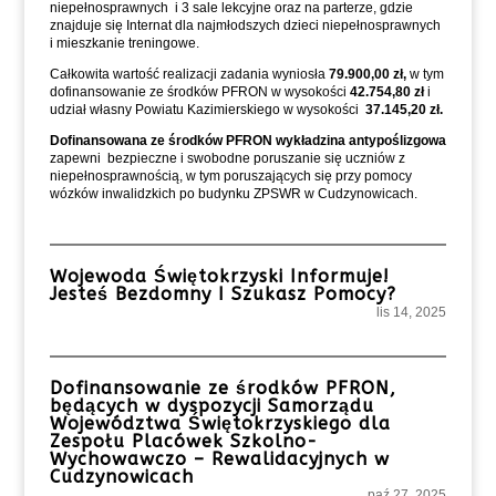
niepełnosprawnych i 3 sale lekcyjne oraz na parterze, gdzie
znajduje się Internat dla najmłodszych dzieci niepełnosprawnych
i mieszkanie treningowe.
Całkowita wartość realizacji zadania wyniosła
79.900,00 zł,
w tym
dofinansowanie ze środków PFRON w wysokości
42.754,80 zł
i
udział własny Powiatu Kazimierskiego w wysokości
37.145,20 zł.
Dofinansowana ze środków PFRON
wykładzina antypoślizgowa
zapewni bezpieczne i swobodne poruszanie się uczniów z
niepełnosprawnością, w tym poruszających się przy pomocy
wózków inwalidzkich po budynku ZPSWR w Cudzynowicach.
Wojewoda Świętokrzyski Informuje!
Jesteś Bezdomny I Szukasz Pomocy?
lis 14, 2025
Dofinansowanie ze środków PFRON,
będących w dyspozycji Samorządu
Województwa Świętokrzyskiego dla
Zespołu Placówek Szkolno-
Wychowawczo – Rewalidacyjnych w
Cudzynowicach
paź 27, 2025