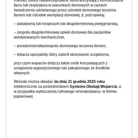
również osoby niepełnosprawne, które korzystają z koncentratora
tlenu lub respiratora w warunkach domowych w ramach
świadczenia udzielanego przez ośrodek domowego leczenia
tlenem lub ośrodek wentylacji domowej, tj. pod opieką:
– paliatywną lub hospicjum lub długoterminową pielęgniarską,
– zespołu długoterminowej opieki domowej dla pacjentów
wentylowanych mechanicznie,
– poradni/ośrodka/zespołu domowego leczenia tlenem,
– lekarza specjalisty, który zalecił stosowanie urządzenia,
przy czym wsparcie dotyczy także osób korzystających z
urządzenia wypożyczonego lub zakupionego ze środków
własnych.
Wnioski można składać
do dnia 31 grudnia 2025 roku
elektronicznie za pośrednictwem
Systemu Obsługi Wsparcia
, a
w przypadku wykluczenia cyfrowego wnioskodawcy- w formie
papierowej.