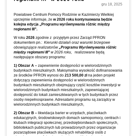
gru 18, 2025
Powiatowe Centrum Pomocy Rodzinie w Kazimierzy Wielkiej
uprzejmie informuje, że
w 2026 roku kontynuowana będzie
kolejna edycja „Programu wyrównywania różnic między
regionami III”.
W roku
2026
zgodnie z
przyjętym przez Zarząd PFRON
dokumentem pn.:
Kierunki działań oraz warunki brzegowe
obowiązujące realizatorów
„Programu Wyrównywania różnic
między regionami III”
w 2026 roku,
realizowane będą
następujące obszary programu:
1) Obszar A –
zapewnienie dostępności w wielorodzinnych
budynkach mieszkalnych. Maksymalna wysokość dofinansowania
ze środków PFRON wynosi do
213 500,00
zł
na jeden projekt
dotyczący zapewnienia dostępności w wielorodzinnych
budynkach mieszkalnych obejmujący część kosztów inwestycji w
wielorodzinnych budynkach mieszkalnych, zapewniającej
dostępność do lokali zamieszkiwanych w tych budynkach przez
osoby niepełnosprawne. Adresatami programu są zarządcy w
wielorodzinnych budynkach mieszkalnych,
2) Obszar B –
likwidacja barier w urzędach, placówkach
edukacyjnych, środowiskowych domach samopomocy, centrach i
klubach integracji społecznej, przedsiębiorstwach społecznych,
bibliotekach publicznych lub prowadzonych przez organizacje
pozarządowe placówkach służących rehabilitacji osób z