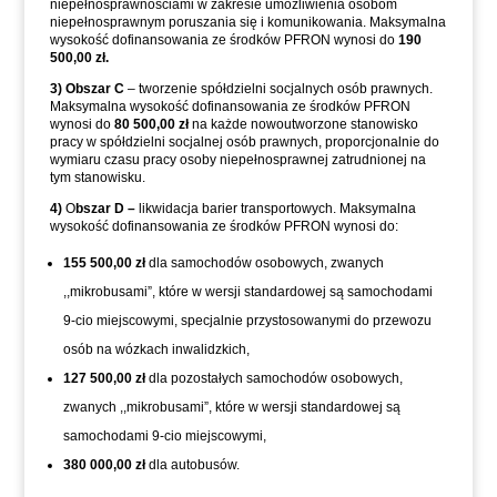
niepełnosprawnościami w zakresie umożliwienia osobom
niepełnosprawnym poruszania się i komunikowania. Maksymalna
wysokość dofinansowania ze środków PFRON wynosi do
190
500,00 zł.
3) Obszar C
– tworzenie spółdzielni socjalnych osób prawnych.
Maksymalna wysokość dofinansowania ze środków PFRON
wynosi do
80 500,00 zł
na każde nowoutworzone stanowisko
pracy w spółdzielni socjalnej osób prawnych, proporcjonalnie do
wymiaru czasu pracy osoby niepełnosprawnej zatrudnionej na
tym stanowisku.
4)
O
bszar D –
likwidacja barier transportowych. Maksymalna
wysokość dofinansowania ze środków PFRON wynosi do:
155 500,00 zł
dla samochodów osobowych, zwanych
,,mikrobusami”, które w wersji standardowej są samochodami
9-cio miejscowymi, specjalnie przystosowanymi do przewozu
osób na wózkach inwalidzkich,
127 500,00 zł
dla pozostałych samochodów osobowych,
zwanych ,,mikrobusami”, które w wersji standardowej są
samochodami 9-cio miejscowymi,
380 000,00 zł
dla autobusów.