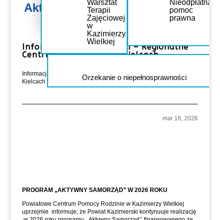
Warsztat
Nieodpłatna
Aktualności
Terapii
pomoc
Przeciwdziałanie przemocy domowej,
Zajęciowej
prawna
osoby w kryzysie
w
Kazimierzy
Wielkiej
Informacja o dostępności – Regionalne
Centrum Komunikacji w Kielcach
lip 6, 2026
Informacja o dostępności – Regionalne Centrum Komunikacji w
Orzekanie o niepełnosprawności
Kielcach
mar 16, 2026
PROGRAM „AKTYWNY SAMORZĄD” W 2026 ROKU
Powiatowe Centrum Pomocy Rodzinie w Kazimierzy Wielkiej
uprzejmie informuje, że Powiat Kazimierski kontynuuje realizację
w 2026 roku programu ,,Aktywny Samorząd’’ finansowanego ze