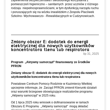
zapewnienia bezpieczeństwa i swobodnego korzystania z
pomieszczeń higieniczno – sanitarnych przez uczniów z różnego
rodzaju niepełnosprawnościami, w tym dysfunkcją narządu ruchu
i poruszających się na wózku inwalidzkim z Zespołu Placówek
Szkolno- Wychowawczo- -Rewalidacyjnych w Cudzynowicach.
Zmiany obszar E: dodatek do energii
elektrycznej dla nowych użytkowników
koncentratora tlenu lub respiratora
lip 31, 2025
Program ,,Aktywny samorząd” finansowany ze środków
PFRON
Zmiany obszar E: dodatek do energii elektrycznej dla nowych
użytkowników koncentratora tlenu lub respiratora
Powiatowe Centrum Pomocy Rodzinie w Kazimierzy Wielkiej
uprzejmie informuje, że Zarząd PFRON zmienił Kierunki działań
oraz warunki brzegowe obowiązujące realizatorów programu
„Aktywny samorząd” w 2025 roku.
Od 1 lipca 2025 roku wniosek o dofinansowanie w ramach
Obszaru E Programu ,,Aktywny samorząd” mogą składać