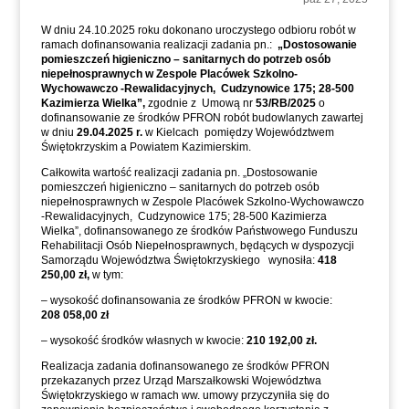
W dniu 24.10.2025 roku dokonano uroczystego odbioru robót w
ramach dofinansowania realizacji zadania pn.:
„Dostosowanie
pomieszczeń higieniczno – sanitarnych do potrzeb osób
niepełnosprawnych w Zespole Placówek Szkolno-
Wychowawczo -Rewalidacyjnych, Cudzynowice 175; 28-500
Kazimierza Wielka”,
zgodnie z Umową nr
53/RB/2025
o
dofinansowanie ze środków PFRON robót budowlanych zawartej
w dniu
29.04.2025 r.
w Kielcach pomiędzy Województwem
Świętokrzyskim a Powiatem Kazimierskim.
Całkowita wartość realizacji zadania pn. „Dostosowanie
pomieszczeń higieniczno – sanitarnych do potrzeb osób
niepełnosprawnych w Zespole Placówek Szkolno-Wychowawczo
-Rewalidacyjnych, Cudzynowice 175; 28-500 Kazimierza
Wielka”, dofinansowanego ze środków Państwowego Funduszu
Rehabilitacji Osób Niepełnosprawnych, będących w dyspozycji
Samorządu Województwa Świętokrzyskiego wynosiła:
418
250,00 zł,
w tym:
– wysokość dofinansowania ze środków PFRON w kwocie:
208 058,00 zł
– wysokość środków własnych w kwocie:
210 192,00 zł.
Realizacja zadania dofinansowanego ze środków PFRON
przekazanych przez Urząd Marszałkowski Województwa
Świętokrzyskiego w ramach ww. umowy przyczyniła się do