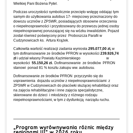
Wielkiej Pani Bożena Pytel.
Podczas uroczystości symbolicznie przecięto wstęgę oddając tym
samym do użytkowania autobus 17- miejscowy przeznaczony do
dowozu uczniów z ZPSWR, posiadających stosowne orzeczenia
o niepełnosprawności i przystosowany do przewozu jednej osoby
niepełnosprawnej poruszającej się na wózku inwalidzkim. Pojazd
został również poświęcony przez Proboszcza Parafii w
Cudzynowicach ks. Artura Krążek.
Całkowita wartość realizacji zadania wyniosła
295.077,00 zł,
w
tym dofinansowanie ze środków PFRON w wysokości
239.926,74
zł
i udział własny Powiatu Kazimierskiego w
wysokości
55.150,26 zł.
Dofinansowanie ze środków PFRON
stanowi ponad 81 % kosztu zakupu ww. autobusu.
Dofinansowanie ze środków PFRON przyczyniło się do
usprawnienia dojazdu uczniów z niepełnosprawnościami z
ZPSWR w Cudzynowicach do placówki służącej rehabilitacji oraz
na zajęcia rehabilitacyjne i inne zajęcia specjalistyczne,
skierowane do dzieci i młodzieży z różnego rodzaju
niepełnosprawnościami, w tym z dysfunkcją narządu ruchu.
„Program wyrównywania różnic między
regionami III” w 2026 roku