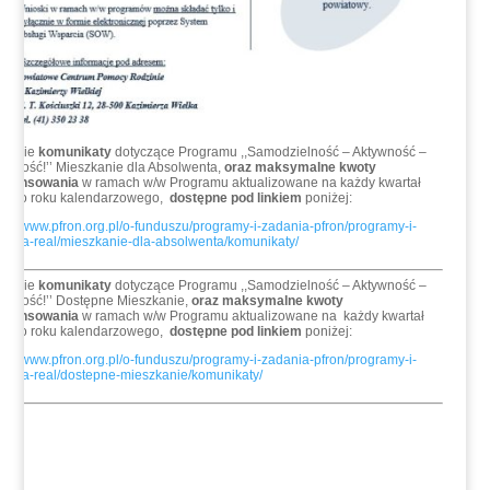
zelkie
komunikaty
dotyczące Programu ,,Samodzielność – Aktywność –
ilność!’’ Mieszkanie dla Absolwenta,
oraz
maksymalne kwoty
finansowania
w ramach w/w Programu aktualizowane na każdy kwartał
nego roku kalendarzowego,
dostępne pod linkiem
poniżej:
ps://www.pfron.org.pl/o-funduszu/programy-i-zadania-pfron/programy-i-
ania-real/mieszkanie-dla-absolwenta/komunikaty/
zelkie
komunikaty
dotyczące Programu ,,Samodzielność – Aktywność –
bilność!’’ Dostępne Mieszkanie,
oraz maksymalne kwoty
finansowania
w ramach w/w Programu aktualizowane na każdy kwartał
nego roku kalendarzowego,
dostępne pod linkiem
poniżej:
ps://www.pfron.org.pl/o-funduszu/programy-i-zadania-pfron/programy-i-
dania-real/dostepne-mieszkanie/komunikaty/