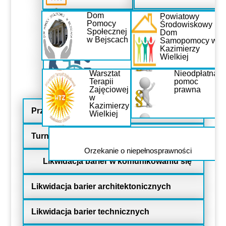
Osoby usamodzielniane
Dom
Powiatowy
Pomocy
Środowiskowy
Społecznej
Dom
w Bejscach
Samopomocy w
Kazimierzy
Osoby z niepełnosprawnością
Wielkiej
Warsztat
Nieodpłatna
Terapii
pomoc
Przeciwdziałanie przemocy domowej,
Zajęciowej
prawna
osoby w kryzysie
w
Kazimierzy
Przedmioty ortopedyczne
Wielkiej
Turnus rehabilitacyjny
Orzekanie o niepełnosprawności
Likwidacja barier w komunikowaniu się
Likwidacja barier architektonicznych
Likwidacja barier technicznych